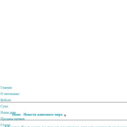
Главная
О питомнике
Кобели
Суки
Наши дети
Home
Новости живтоного мира
Минск: Больного волка из зоопарка 
Продажа щенков
Статьи