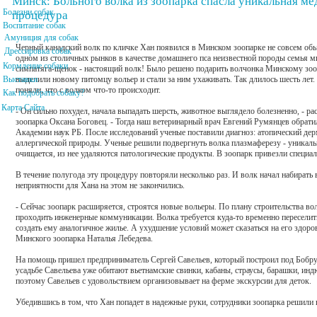
Минск: Больного волка из зоопарка спасла уникальная м
Болезни собак
процедура
Воспитание собак
Амуниция для собак
Черный канадский волк по кличке Хан появился в Минском зоопарке не совсем обы
Дрессировка собак
одном из столичных рынков в качестве домашнего пса неизвестной породы семья ми
Кормление собаки
симпатяга-щенок - настоящий волк! Было решено подарить волчонка Минскому зоо
Выставки
выделили новому питомцу вольер и стали за ним ухаживать. Так длилось шесть лет.
поняли, что с волком что-то происходит.
Как подобрать собаку?
Карта Сайта
- Он сильно похудел, начала выпадать шерсть, животное выглядело болезненно, - ра
зоопарка Оксана Боговец. - Тогда наш ветеринарный врач Евгений Румянцев обрат
Академии наук РБ. После исследований ученые поставили диагноз: атопический дер
аллергической природы. Ученые решили подвергнуть волка плазмаферезу - уникальн
очищается, из нее удаляются патологические продукты. В зоопарк привезли специа
В течение полугода эту процедуру повторяли несколько раз. И волк начал набирать
неприятности для Хана на этом не закончились.
- Сейчас зоопарк расширяется, строятся новые вольеры. По плану строительства вол
проходить инженерные коммуникации. Волка требуется куда-то временно переселит
создать ему аналогичное жилье. А ухудшение условий может сказаться на его здоров
Минского зоопарка Наталья Лебедева.
На помощь пришел предприниматель Сергей Савельев, который построил под Боб
усадьбе Савельева уже обитают вьетнамские свинки, кабаны, страусы, барашки, индю
поэтому Савельев с удовольствием организовывает на ферме экскурсии для деток.
Убедившись в том, что Хан попадет в надежные руки, сотрудники зоопарка решили н