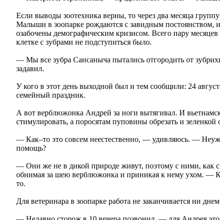
Если выводы зоотехника верны, то через два месяца групп
Малыши в зоопарке рождаются с завидным постоянством, 
озабочены демографическим кризисом. Всего пару месяцев н
клетке с зубрами не подступиться было.
— Мы все зубра Сансаныча пытались отгородить от зубрих
задавил.
У кого в этот день выходной был и тем сообщили: 24 август
семейный праздник.
А вот верблюжонка Андрей за ноги вытягивал. И вьетнамс
стимулировать, а поросятам пуповины обрезать и зеленкой 
— Как–то это совсем неестественно, — удивляюсь. — Неуж
помощь?
— Они же не в дикой природе живут, поэтому с ними, как
обнимая за шею верблюжонка и приникая к нему ухом. — Ка
то.
Для ветеринара в зоопарке работа не заканчивается ни дне
— Недавно сторож в 10 вечера позвонил, — для Андрея это