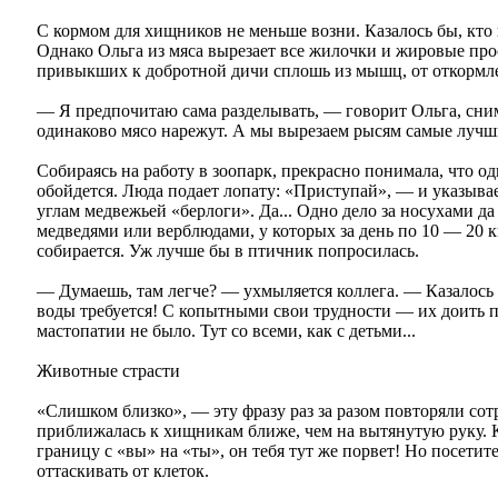
С кормом для хищников не меньше возни. Казалось бы, кто 
Однако Ольга из мяса вырезает все жилочки и жировые про
привыкших к добротной дичи сплошь из мышц, от откормле
— Я предпочитаю сама разделывать, — говорит Ольга, сни
одинаково мясо нарежут. А мы вырезаем рысям самые лучши
Собираясь на работу в зоопарк, прекрасно понимала, что 
обойдется. Люда подает лопату: «Приступай», — и указыва
углам медвежьей «берлоги». Да... Одно дело за носухами да
медведями или верблюдами, у которых за день по 10 — 20 
собирается. Уж лучше бы в птичник попросилась.
— Думаешь, там легче? — ухмыляется коллега. — Казалось б
воды требуется! С копытными свои трудности — их доить п
мастопатии не было. Тут со всеми, как с детьми...
Животные страсти
«Слишком близко», — эту фразу раз за разом повторяли сот
приближалась к хищникам ближе, чем на вытянутую руку. К
границу с «вы» на «ты», он тебя тут же порвет! Но посетит
оттаскивать от клеток.