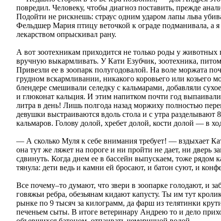
повредил. Человеку, чтобы диагноз поставить, прежде анализ
Подойти не рискнешь: страус одним ударом лапы льва убива
Фельдшер Мария птицу веточкой к ограде подманивала, а я 
лекарством опрыскивал рану.
А вот зоотехникам приходится не только роды у животных 
вручную выкармливать. У Кати Езубчик, зоотехника, пито
Привезли ее в зоопарк полугодовалой. На воле моржата по
грудном вскармливании, никакого коровьего или козьего м
блендере смешивали селедку с кальмарами, добавляли сухо
и глюконат кальция. И этим напитком почти год выпаивали
литра в день! Лишь полгода назад моржиху полностью пере
девушки выстраиваются вдоль стола и с утра разделывают 8
кальмаров. Голову долой, хребет долой, кости долой — в ход
— А сколько Муля к себе внимания требует! — вздыхает Ка
она тут же ляжет на пороге и ни пройти не дает, ни дверь з
сдвинуть. Когда днем ее в бассейн выпускаем, тоже рядом к
тянула: дети ведь и камни ей бросают, и батон суют, и конф
Все почему–то думают, что звери в зоопарке голодают, и за
говяжьи ребра, обезьянам кидают капусту. Ты им тут кроли
рынке по 9 тысяч за килограмм, да фарш из телятинки крут
печеньем сыты. В итоге ветеринару Андрею то и дело прих
объевшихся батоном, отпаивать чемеричной водой.