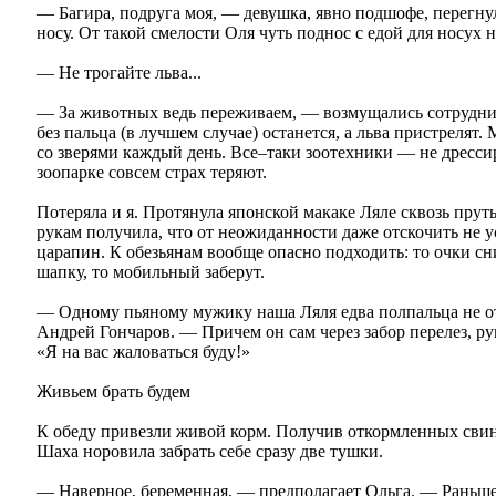
— Багира, подруга моя, — девушка, явно подшофе, перегнула
носу. От такой смелости Оля чуть поднос с едой для носух 
— Не трогайте льва...
— За животных ведь переживаем, — возмущались сотрудни
без пальца (в лучшем случае) останется, а льва пристрелят. 
со зверями каждый день. Все–таки зоотехники — не дресс
зоопарке совсем страх теряют.
Потеряла и я. Протянула японской макаке Ляле сквозь прут
рукам получила, что от неожиданности даже отскочить не ус
царапин. К обезьянам вообще опасно подходить: то очки с
шапку, то мобильный заберут.
— Одному пьяному мужику наша Ляля едва полпальца не о
Андрей Гончаров. — Причем он сам через забор перелез, ру
«Я на вас жаловаться буду!»
Живьем брать будем
К обеду привезли живой корм. Получив откормленных свино
Шаха норовила забрать себе сразу две тушки.
— Наверное, беременная, — предполагает Ольга. — Раньше н