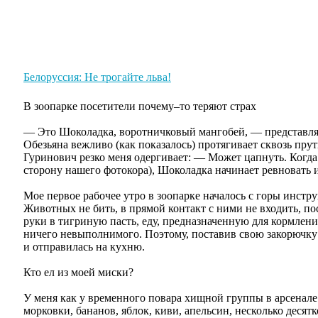
Главная
О питомнике
Кобели
Суки
Наши де
Белоруссия: Не трогайте льва!
В зоопарке посетители почему–то теряют страх
— Это Шоколадка, воротничковый мангобей, — представл
Обезьяна вежливо (как показалось) протягивает сквозь прут
Гуринович резко меня одергивает: — Может цапнуть. Когда
сторону нашего фотокора), Шоколадка начинает ревновать и
Мое первое рабочее утро в зоопарке началось с горы инстр
Животных не бить, в прямой контакт с ними не входить, по
руки в тигриную пасть, еду, предназначенную для кормлен
ничего невыполнимого. Поэтому, поставив свою закорючку 
и отправилась на кухню.
Кто ел из моей миски?
У меня как у временного повара хищной группы в арсенале 
морковки, бананов, яблок, киви, апельсин, несколько десят