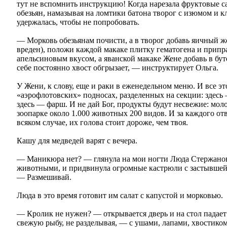
тут не вспомнить инструкцию! Когда нарезала фруктовые с
обезьян, намазывая на ломтики батона творог с изюмом и 
удержалась, чтобы не попробовать.
— Морковь обезьянам почисти, а в творог добавь яичный 
вреден), положи каждой макаке плитку гематогена и прип
апельсиновым вкусом, а яванской макаке Жене добавь в бут
себе постоянно хвост обгрызает, — инструктирует Ольга.
У Жени, к слову, еще и раки в еженедельном меню. И все э
«аэрофлотовских» подносах, разделенных на секции: здесь 
здесь — фарш. И не дай Бог, продукты будут несвежие: мол
зоопарке около 1.000 животных 200 видов. И за каждого от
всяком случае, их голова стоит дороже, чем твоя.
Кашу для медведей варят с вечера.
— Маникюра нет? — глянула на мои ногти Люда Стержанова
животными, и придвинула огромные кастрюли с застывшей 
— Размешивай.
Люда в это время готовит им салат с капустой и морковью.
— Кролик не нужен? — открывается дверь и на стол падает 
свежую рыбу, не разделывая, — с ушами, лапами, хвостиком