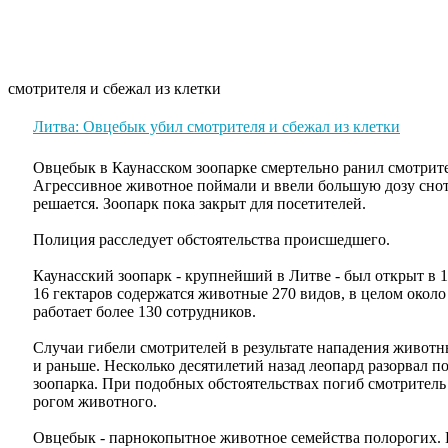
Главная
О питомнике
Кобели
Суки
Наши де
смотрителя и сбежал из клетки
Литва: Овцебык убил смотрителя и сбежал из клетки
Овцебык в Каунасском зоопарке смертельно ранил смотрител
Агрессивное животное поймали и ввели большую дозу сно
решается. Зоопарк пока закрыт для посетителей.
Полиция расследует обстоятельства происшедшего.
Каунасский зоопарк - крупнейший в Литве - был открыт в 1
16 гектаров содержатся животные 270 видов, в целом около
работает более 130 сотрудников.
Случаи гибели смотрителей в результате нападения животн
и раньше. Несколько десятилетий назад леопард разорвал 
зоопарка. При подобных обстоятельствах погиб смотритель
рогом животного.
Овцебык - парнокопытное животное семейства полорогих. В