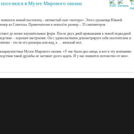
 поселился в Музее Мирового океана
 появился новый постоялец – пятнистый скат «моторо». Этого уроженца Южной
нер из Советска. Примечателен в новосёле размер – 35 сантиметров.
стают до менее внушительных форм. После двух дней привыкания к новой подводной
следствие – хорошее настроение. Он с удовольствием демонстрирует себя посетителям и
новичке - это не его размеры или вид, а … женский пол.
вариумистики Музея Мирового океана: «У нас были два самца, и вот в эту компанию
ледствия такой дружбы не заставят долго ждать. И у нас появится потомство от них».