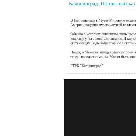
Калининград: Пятнистый скат
В Калининграде в Музее Мирового океана
Америки подарил музею частный коллекцио
Обычно в условиях аквариума скаты выра
квартире у него появился аппетит. И как 
скату-соседу. Ведь самое главное в скате-
Надежда Макеева, заведующая сектором ак
теперь попадает самочка. Может быть, пос
ГТРК "Калининград"