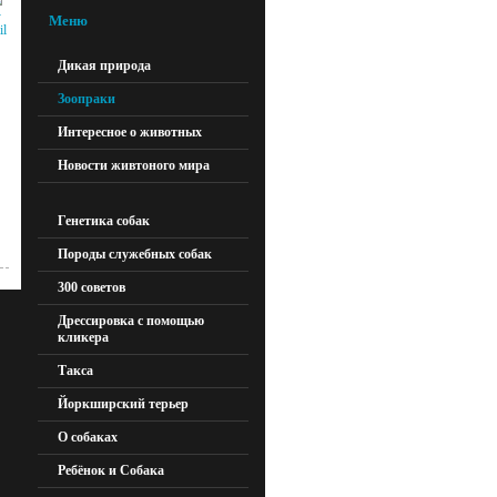
Меню
Дикая природа
Зоопраки
Интересное о животных
Новости живтоного мира
Генетика собак
Породы служебных собак
300 советов
Дрессировка с помощью
кликера
Такса
Йоркширский терьер
О собаках
Ребёнок и Собака