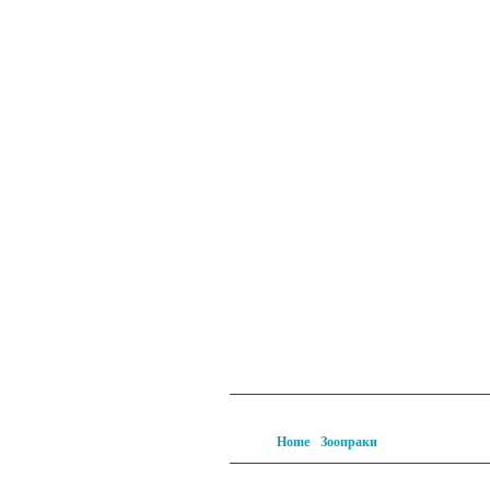
Главная
О питомнике
К
Home
Зоопраки
Калининград: Пя