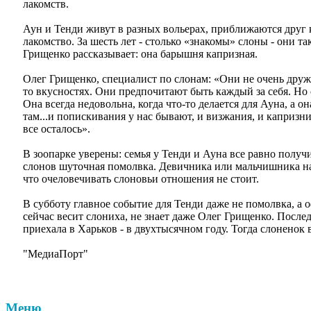
лакомств.
Аун и Тенди живут в разных вольерах, приближаются друг к
лакомство. За шесть лет - столько «знакомы» слоны - они т
Грищенко рассказывает: она барышня капризная.
Олег Грищенко, специалист по слонам: «Они не очень дружа
то вкусностях. Они предпочитают быть каждый за себя. Но о
Она всегда недовольна, когда что-то делается для Ауна, а он
там...и попискивания у нас бывают, и визжания, и капризни
все осталось».
В зоопарке уверены: семья у Тенди и Ауна все равно получи
слонов шуточная помолвка. Девичника или мальчишника нак
что очеловечивать слоновьи отношения не стоит.
В субботу главное событие для Тенди даже не помолвка, а
сейчас весит слониха, не знает даже Олег Грищенко. После
приехала в Харьков - в двухтысячном году. Тогда слоненок
"МедиаПорт"
Меню