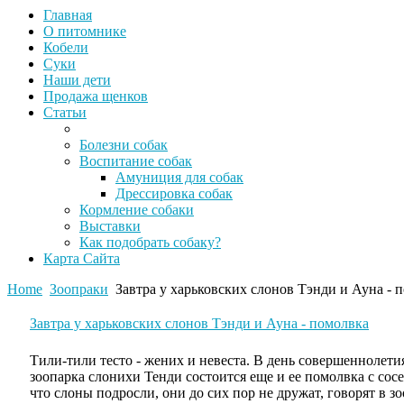
Главная
О питомнике
Кобели
Суки
Наши дети
Продажа щенков
Статьи
Болезни собак
Воспитание собак
Амуниция для собак
Дрессировка собак
Кормление собаки
Выставки
Как подобрать собаку?
Карта Сайта
Home
Зоопраки
Завтра у харьковских слонов Тэнди и Ауна - 
Завтра у харьковских слонов Тэнди и Ауна - помолвка
Тили-тили тесто - жених и невеста. В день совершеннолет
зоопарка слонихи Тенди состоится еще и ее помолвка с сос
что слоны подросли, они до сих пор не дружат, говорят в зо