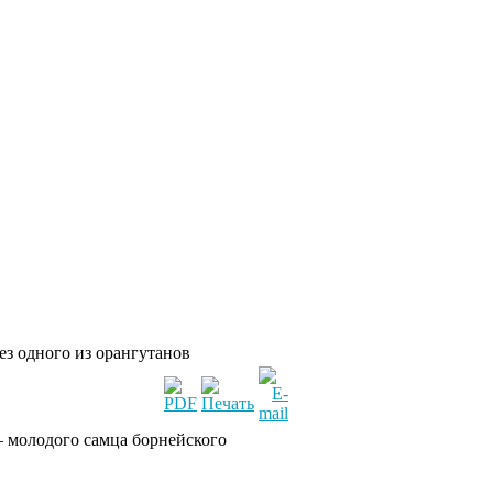
ез одного из орангутанов
– молодого самца борнейского