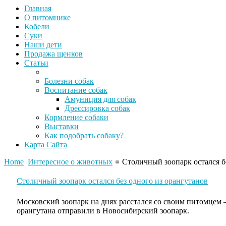
Главная
О питомнике
Кобели
Суки
Наши дети
Продажа щенков
Статьи
Болезни собак
Воспитание собак
Амуниция для собак
Дрессировка собак
Кормление собаки
Выставки
Как подобрать собаку?
Карта Сайта
Home
Интересное о животных
Столичный зоопарк остался б
Столичный зоопарк остался без одного из орангутанов
Московский зоопарк на днях расстался со своим питомцем 
орангутана отправили в Новосибирский зоопарк.