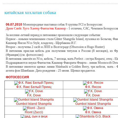
китайская хохлатая собака
06.07.2010
Монопородные выставки собак 9 группы FCI в Белоруссии:
Дрим Спейс Хуго Хантер Фантастик Кашмир
- 1 отлично, САС, Чемпион Белорусси
За весенне-летний период в питомнике произошли следующие события:
Первое - юными чемпионами стали Glitter Shangrila Island, пуховка из Бельгии, 
Кашмир Янсон N'co Style, владелец - Щербакова И.Г.
Второе - получены 2 cacib и ЛПП в Волгограде (Obsession и Hugo Hunter)
В питомник прислан кобель для получения титулов в России (8 месяцев), из Фра
(Франция) (см. фотосессию)
В питомник завезён из N'co, кобель, 7 месяца, мать Perfect - сестра Request, отец - El
Подращиваются внуки Фантастик Кашмир Фаворита Флирта - линия Moonswift Deser
В питомнике имеются щенки линии Shinbashi и Golden Berry, три кобеля, мать - 
агента фон Шинбаши. Дата рождения - 25 июня. Щенки продаются.
ФОТОСЕССИЯ
Ф.К. Яакс Белый Принц
Ф.К. Янсон
F.K. Dove
F.K. Dove
Gumbol Island Shangrila
Gumbol Island Shangrila
Riont (Zucci)
Ф.К. Овина