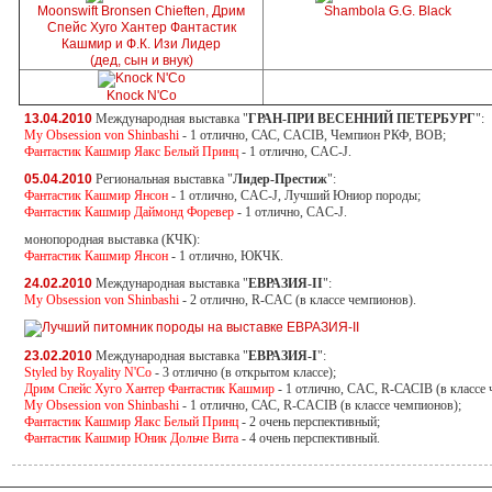
Moonswift Bronsen Chieften, Дрим
Shambola G.G. Black
Спейс Хуго Хантер Фантастик
Кашмир и Ф.К. Изи Лидер
(дед, сын и внук)
Knock N'Co
13.04.2010
Международная выставка "
ГРАН-ПРИ ВЕСЕННИЙ ПЕТЕРБУРГ
":
My Obsession von Shinbashi
- 1 отлично, САС, CACIB, Чемпион РКФ, ВОВ;
Фантастик Кашмир Яакс Белый Принц
- 1 отлично, CAC-J.
05.04.2010
Региональная выставка "
Лидер-Престиж
":
Фантастик Кашмир Янсон
- 1 отлично, CAC-J, Лучший Юниор породы;
Фантастик Кашмир Даймонд Форевер
- 1 отлично, CAC-J.
монопородная выставка (КЧК):
Фантастик Кашмир Янсон
- 1 отлично, ЮКЧК.
24.02.2010
Международная выставка "
ЕВРАЗИЯ-II
":
My Obsession von Shinbashi
- 2 отлично, R-CAC
(в классе
чемпионов
).
23.02.2010
Международная выставка "
ЕВРАЗИЯ-I
":
Styled by Royality N'Co
- 3 отлично (в открытом классе);
Дрим Спейс Хуго Хантер Фантастик Кашмир
- 1 отлично, CAC, R-САСIB (в классе
My Obsession von Shinbashi
- 1 отлично, САС, R-CACIB
(в классе
чемпионов
);
Фантастик Кашмир Яакс Белый Принц
- 2 очень перспективный;
Фантастик Кашмир Юник Дольче Вита
- 4 очень перспективный.