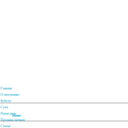
Главная
О питомнике
Кобели
Суки
Наши дети
Home
О собаках
Продажа щенков
Статьи