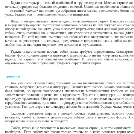
Бедлингтон-терьер — самый необычный в группе терьеров. Мяг­кая стриженая
оттен­ков) придает ему большое сходство с овечкой. Основные особенности облика 
— овальный «хохол» на голове, дугообразная линия спины, утолщенное с боков ту
ушах. Бедлингтон — воплощение легкости и изящества.
Шерсти кокер-спаниелей также придают «выставочную» форму. Наиболее сложна
и мор­де шерсть коротко выстригают машинкой (оставляя на лбу аккурат­ный «хохол
определенной длины, на ногах, ушах и животе шерсть оставляют длинной (она образ
со­баку очень красивой, но, к сожалению, она совершенно непрактична, так как длин
пачкает­ся. По этой причине выставочных собак обычно выгуливают в специ­альных
которые не участвуют в выставках, предпочитают подстригать своих собак наголо
любом случае выглядит опрятнее, чем лохматая и неухоженная.
Редкие и экзотические породы собак также требуют определенных стандартом 
бишон- фриз. «Бишон-фриз» в переводе с французского значит «курчавая комнатна
пуделя, но стригут его совершенно особенно. В результате очень трудоемкой
«пуховочка»: голове и туловищу придается округленная форма.
Тримминг
Как уже было сказано выше, тримминг — это выщипывание от­мершей
шерсти
слиш­ком медленно (терьеры и шнауцеры). Выщипывать шерсть можно пальцами, с
бока соба­ки, но лучше пользоваться специальным металлическим гребнем со 
захватывают волоски и резко их выдергивают. Терьеры и шнауцеры — темпера
процедуру тримминга. Они рычат, пы­таются убежать и всячески выражают свое 
сердобольного хозяина, тримминг — процедура почти безболезненная для собаки, та
удаляется. Там, где шерсть по стандарту должна быть длинной (борода, челка, очесы н
Скорость отрастания шерсти у каждой собаки индивидуальна, по­этому ос
выставки, чтобы к моменту демонстрации собака была в наилучшей форме. Н
оформлению обычно указаны в стандарте.
Собак, которые не участвуют в выставках, можно стричь, а не тримминговать. 
необхо­дим. Если собаку все время только стричь, то в коже остаются корни от