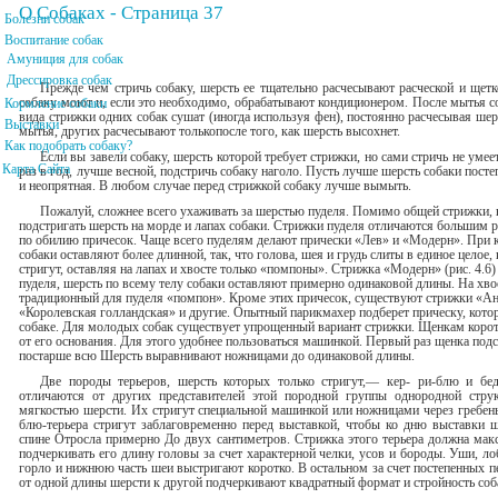
О Собаках - Страница 37
Болезни собак
Воспитание собак
Амуниция для собак
Дрессировка собак
Прежде чем стричь собаку, шерсть ее тщательно расчесывают рас­ческой и щетк
собаку моют и, если это необходимо, обрабатывают кондиционером. После мытья с
Кормление собаки
вида стрижки одних собак сушат (иногда используя фен), постоянно расчесывая шер
Выставки
мытья, других рас­чесывают толькопосле того, как шерсть высохнет.
Как подобрать собаку?
Если вы завели собаку, шерсть которой требует стрижки, но сами стричь не умеет
Карта Сайта
раз в год, лучше весной, подстричь собаку наголо. Пусть лучше шерсть собаки посте
и неопрятная. В любом случае перед стрижкой собаку лучше вымыть.
Пожалуй, сложнее всего ухаживать за шерстью пуделя. Помимо общей стрижки, 
подстригать шерсть на морде и лапах собаки. Стрижки пуделя отличаются боль­шим 
по обилию приче­сок. Чаще всего пуделям делают прически «Лев» и «Модерн». При к
собаки оставляют бо­лее длинной, так, что голова, шея и грудь слиты в единое целое,
стригут, оставляя на лапах и хвосте только «помпоны». Стрижка «Модерн» (рис. 4.6
пуделя, шерсть по всему телу собаки ос­тавляют примерно одинаковой длины. На хв
традиционный для пуделя «помпон». Кроме этих причесок, существуют стрижки «Анг
«Королевская голландская» и другие. Опытный парикмахер подберет прическу, кото
собаке. Для молодых собак существует упрощенный вариант стрижки. Щенкам коротк
от его основания. Для этого удобнее пользоваться машинкой. Первый раз щенка под
постарше всю Шерсть выравнивают ножницами до одинаковой длины.
Две породы терьеров, шерсть которых только стригут,— кер- ри-блю и бед
отличают­ся от других представителей этой породной группы однородной стру
мягкостью шерсти. Их стригут специальной машин­кой или ножницами через гре­бен
блю-терьера стригут заблаговременно перед выстав­кой, чтобы ко дню выставки ш
спине Отросла пример­но До двух сантиметров. Стрижка этого терьера должна мак
подчеркивать его длину головы за счет характерной челки, усов и бороды. Уши, ло
горло и ниж­нюю часть шеи выстригают коротко. В остальном за счет постепенных 
от одной длины шерсти к другой подчеркивают квадратный формат и стройность соб