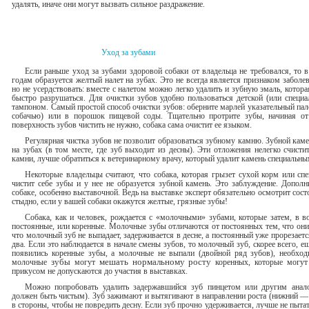
удалять, иначе они могут вызвать сильное раздражение.
Уход за зубами
Если раньше уход за зубами здоровой собаки от владельца не тре­бовался, то
годам обра­зуется желтый налет на зубах. Это не всегда является признаком забол
но не усердст­вовать: вместе с налетом можно легко удалить и зубную эмаль, кото
быстро разрушаться. Для очистки зубов удобно пользоваться детской (или специа
тампоном. Самый простой спо­соб очистки зубов: оберните марлей указательный пал
собачью) или в порошок пищевой соды. Тщательно протрите зубы, начиная о
поверхность зубов чистить не нужно, собака сама очистит ее языком.
Регулярная чистка зубов не позволит образоваться зубному камню. Зубной кам
на зубах (в том месте, где зуб выходит из десны). Эти отложения нелегко счис­ти
камни, лучше обра­титься к ветеринарному врачу, который удалит камень специальн
Некоторые владельцы считают, что собака, которая грызет сухой корм или сп
чистит себе зубы и у нее не образуется зубной камень. Это заблуждение. До­пол
собаке, особенно выставочной. Ведь на выставке эксперт обязательно осмотрит состо
стыдно, если у вашей со­баки окажутся желтые, грязные зубы!
Собака, как и человек, рождается с «молочными» зубами, которые затем, в в
постоянные, или коренные. Молочные зубы отличаются от постоянных тем, что они
что молочный зуб не выпадает, задерживается в десне, а постоянный уже прорезаетс
два. Если это наблюдается в начале смены зубов, то молочный зуб, скорее всего, е
появились коренные зубы, а молочные не выпали (двойной ряд зубов), необходи
молочные
зубы
могут
мешать нормальному росту
коренных, которые могут
прикусом не допускаются до участия в выставках.
Можно попробовать удалить задержавшийся зуб пинцетом или другим анало
должен быть чистым). Зуб зажимают и вытягивают в направлении роста (ниж­ний — 
в стороны, чтобы не повредить десну. Если зуб прочно удерживается, лучше не пыта