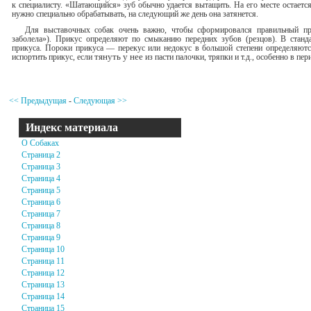
к специалисту. «Шатаю­щийся» зуб обычно удается вытащить. На его месте остается
нужно специально обрабатывать, на следующий же день она затянется.
Для выставочных собак очень важно, чтобы сформировался пра­вильный при
заболела»). При­кус определяют по смыканию передних зубов (резцов). В стан
прикуса. Пороки прикуса — перекус или недокус в большой степени определяютс
испортить прикус, если
тянуть у нее
из пасти палочки, тряпки и т.д., особенно в пе
<< Предыдущая
-
Следующая >>
Индекс материала
О Собаках
Страница 2
Страница 3
Страница 4
Страница 5
Страница 6
Страница 7
Страница 8
Страница 9
Страница 10
Страница 11
Страница 12
Страница 13
Страница 14
Страница 15