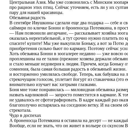
Центральная Азия. Мы уже созвонились с Минским зоопарк
про рацион этих птиц. Сейчас уточняем, есть ли у их султа
пару для нашей красавицы.
Обезьянья радость
В сентябре Ивушкины сделали еще два подарка — себе и с
саймири по кличке Бонни и броненосца Потемкина, в про
— Нам позвонили ангарчане, — рассказывает хозяйка зоог
оказалась нерентабельной, а тут срочно нужно платить по 
спасите! купите! Мы уже выкупили Боньку, а вот за Потю д
приобретения сильно бьют по карману. Поэтому сейчас ус
Хоть обезьянка Бонни в зоогалерее недавно — уже вовсю о
проплешины на ее талии (прежние хозяева держали обезьянк
и стало меньше недоверия к людям. Причем, когда Боньку от
сомнения, была самая большая радость в обезьяньей жизни.
и восторженно умилялась свободе. Теперь, как бабушка на 
стрекочущим голосом, уплетает йогурт из стаканчика (это 
внимательно изучает вас хитрыми глазками.
Боня мне тоже понравилась — миловидная обезьянка размер
назвать карликовой — запросто поместится в кармане. К т
не удавалось ее сфотографировать. В кадре каждый раз ока
благополучно испарялась на соседнюю ветку. И на своем об
стрекотала.
Чудо в доспехах
А броненосца Потемкина я оставила на десерт — не кажды
Вообще, если не знать, что он живет в вольере со скунсом 