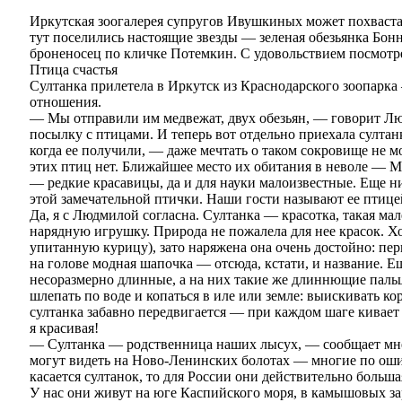
Иркутская зоогалерея супругов Ивушкиных может похваст
тут поселились настоящие звезды — зеленая обезьянка Бонни
броненосец по кличке Потемкин. С удовольствием посмотре
Птица счастья
Султанка прилетела в Иркутск из Краснодарского зоопарк
отношения.
— Мы отправили им медвежат, двух обезьян, — говорит Л
посылку с птицами. И теперь вот отдельно приехала султанк
когда ее получили, — даже мечтать о таком сокровище не м
этих птиц нет. Ближайшее место их обитания в неволе — М
— редкие красавицы, да и для науки малоизвестные. Еще н
этой замечательной птички. Наши гости называют ее птицей
Да, я с Людмилой согласна. Султанка — красотка, такая мал
нарядную игрушку. Природа не пожалела для нее красок. Хо
упитанную курицу), зато наряжена она очень достойно: пе
на голове модная шапочка — отсюда, кстати, и название. 
несоразмерно длинные, а на них такие же длиннющие паль
шлепать по воде и копаться в иле или земле: выискивать ко
султанка забавно передвигается — при каждом шаге кивает 
я красивая!
— Султанка — родственница наших лысух, — сообщает мн
могут видеть на Ново-Ленинских болотах — многие по оши
касается султанок, то для России они действительно больша
У нас они живут на юге Каспийского моря, в камышовых за