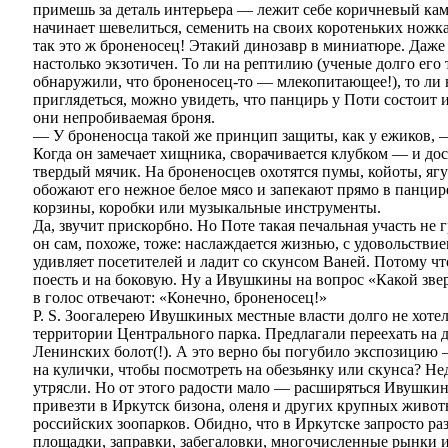
примешь за деталь интерьера — лежит себе коричневый каме
начинает шевелиться, семенить на своих коротеньких ножка
так это ж броненосец! Этакий динозавр в миниатюре. Даже 
настолько экзотичен. То ли на рептилию (ученые долго его 
обнаружили, что броненосец-то — млекопитающее!), то ли н
приглядеться, можно увидеть, что панцирь у Поти состоит 
они непробиваемая броня.
— У броненосца такой же принцип защиты, как у ежиков,
Когда он замечает хищника, сворачивается клубком — и дос
твердый мячик. На броненосцев охотятся пумы, койоты, яг
обожают его нежное белое мясо и запекают прямо в панцир
корзины, коробки или музыкальные инструменты.
Да, звучит прискорбно. Но Поте такая печальная участь не г
он сам, похоже, тоже: наслаждается жизнью, с удовольстви
удивляет посетителей и ладит со скунсом Ваней. Потому чт
поесть и на боковую. Ну а Ивушкины на вопрос «Какой звер
в голос отвечают: «Конечно, броненосец!»
P. S. Зоогалерею Ивушкиных местные власти долго не хот
территории Центрального парка. Предлагали переехать на д
Ленинских болот(!). А это верно бы погубило экспозицию —
на кулички, чтобы посмотреть на обезьянку или скунса? Н
утрясли. Но от этого радости мало — расширяться Ивушкин
привезти в Иркутск бизона, оленя и других крупных живо
российских зоопарков. Обидно, что в Иркутске запросто р
площадки, заправки, забегаловки, многочисленные рынки и