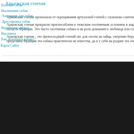
Арьежская гончая
Болезни собак
Воспитание собак
Амуниция для собак
Арьежская гончая произошла от скрещивания артуазской гончей с гасконско-сэнтон
Дрессировка собак
Арьежская гончая прекрасно приспособлена к тяжелым охотничьим условиям в жа
Кормление собаки
области Франции. Это чисто охотничья собака и на роль домашнего любимца или со
Выставки
Арьежская гончая - это превосходный гончий пес для охоты на зайца, уверенно бе
Как подобрать собаку?
пределами Франции эта собака практически не известна, да и у себя на родине эта оч
Карта Сайта