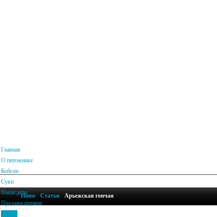
Главная
О питомнике
Кобели
Суки
Наши дети
Home
Статьи
Арьежская гончая
Продажа щенков
Статьи