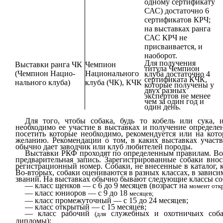
одному сертификату
САС) достаточно 6
серти­фикатов КРЧ;
на выставках ранга
САС КРЧ не
присваи­вается, и
наоборот.
Для получения
Выставки ранга ЧК
Чемпион
титула Чем­пион
(Чемпион Нацио­
Националь­ного
клуба достаточно 4
сертификата КЧК,
нального клуба)
клуба (ЧК), КЧК
кото­рые получены у
двух разных
экспертов не менее
чем за один год и
один день.
Для того, чтобы собака, будь то кобель или сука, и
необходимо ее участие в выставках и получение оп­ределе
посетить которые необ­ходимо, рекомендуется или на кот
желанию. Рекомендации о том, в каких выставках учас­тв
обычно дает заводчик или клуб любителей породы.
Выставки РКФ проходят по определенным правилам. Во-
предварительная запись. Зарегистриро­ванные собаки вно
регистрацион­ный номер. Собаки, не внесенные в каталог, 
Во-вторых, собаки оцениваются в разных классах, в за­виси
званий. На выставках обычно бывают следующие классы со
—
класс щенков — с 6 до 9 месяцев (возраст на
момент отк
—
класс юниоров — с 9 до 18
месяцев;
—
класс промежуточный — с 15 до 24 месяцев;
—
класс открытый — с 15 месяцев;
—
класс рабочий
служебных и охотничьих соба
(для
дипломы);