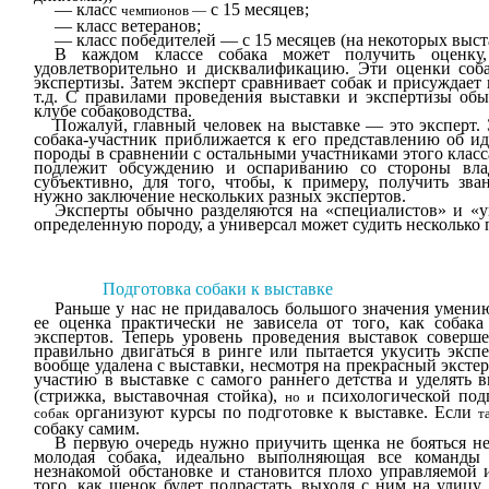
—
класс
с 15 месяцев;
чемпионов —
—
класс ветеранов;
—
класс победителей — с 15 месяцев (на некоторых выст
В каждом классе собака может получить оценку,
удовлетворительно и дисквалификацию. Эти оценки соб
экспертизы. Затем эксперт сравнивает собак и присуждает
т.д. С правилами проведения выставки и экспертизы об
клубе собаководства.
Пожалуй, главный человек на выставке — это эксперт. Э
собака-участник приближается к его представлению об ид
породы в сравнении с остальными участниками этого класс
подлежит обсуждению и оспариванию со стороны влад
субъективно, для того, чтобы, к примеру, получить зв
нужно заключение нескольких разных экспертов.
Эксперты обычно разделяются на «специалистов» и «ун
определенную породу, а универсал мо­жет судить несколько 
Подготовка собаки к выставке
Раньше у нас не придавалось большого значения умению
ее оценка практически не зависела от того, как собака
экспертов. Теперь уровень проведения выставок соверше
правильно двигаться в ринге или пытается укусить экспе
вообще удалена с выставки, несмотря на прекрасный эксте
участию в выставке с самого раннего детства и уделять
(стрижка, выставочная стойка),
психологи­ческой под
но и
организуют курсы по подготовке к выставке. Если
собак
т
собаку самим.
В первую очередь нужно приучить щенка не бояться не
молодая собака, идеально выполняющая все команды
незнакомой обстановке и становится плохо управляемой 
того, как щенок будет подрастать, выходя с ним на улицу,