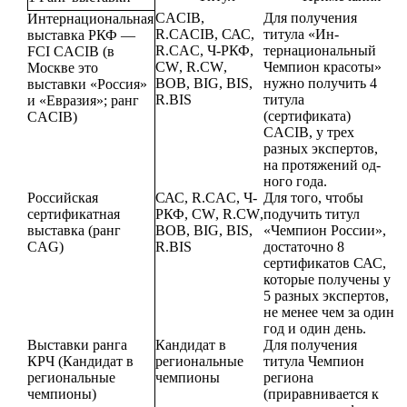
CACIB
,
Для получения
Интернациональная
R
.
CACIB
,
САС,
титула «Ин­
выставка РКФ —
R
.
CAC
,
Ч-РКФ,
тернациональный
FCI
CACIB
(в
CW
,
R
.
CW
,
Чемпион красоты»
Москве это
BOB
,
BIG
,
BIS
,
нужно получить 4
выставки «Россия»
R
.
BIS
титула
и «Евразия»; ранг
(сертификата)
CACIB
)
CACIB
,
у трех
разных экс­пертов,
на протяжений од­
ного года.
Российская
САС,
R
.
CAC
,
Ч-
Для того, чтобы
сертифи­катная
РКФ,
CW
,
R
.
CW
,
подучить титул
выставка (ранг
BOB
,
BIG
,
BIS
,
«Чемпион России»,
CAG
)
R
.
BIS
достаточно 8
сертификатов САС,
которые получены у
5 разных экспертов,
не ме­нее чем за один
год и один день.
Выставки ранга
Кандидат в
Для получения
КРЧ (Кандидат в
региональ­ные
титула Чем­пион
регио­нальные
чемпионы
региона
чемпионы)
(приравнива­ется к