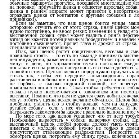
обычные маршруты прогулок, посещайте многолюдные мест
на поводке), приучайте щенка к обществу взрослых собак.
щенка в раннем возрасте может привести к необрати­м
ограждать щенка от контактов с другими собаками и л
привив­ках!).
Если вы заметши, что ваш щенок боится улицы, маши
осторожно отучить его от этого страха, иначе щенок мо
нужно постепенно, не внося резких изменений в уклад его
выставочной собаки: судья может удалить с ринга перспе
взгляд он кажется потенциальным победителем и наделен
посто­янно съеживается, прячет глаза и дрожит от страха
специалиста-дрессировщика.
Итак, ваш щенок растет общительным, веселым и сме
правильно стоять — то есть по команде при­нимать выста
непринужденно, размеренно и ритмично. Чтобы приучить ще
минут в день, но упражнения нужно повторять ежедн
поставьте его на ровную поверхность и сначала добейтесь
спокойно стоял. Щенков мелких пород нужно приучать к д
стоять так, чтобы его передние лапынаходились па­ра
расставлены в небольшом шаге. Щенок должен привыкнуть с
не горбясь, с высоко поднятой головой, не переступ
правильную линию спины. Такая стойка требуется от соба
сначала нужно посовето­ваться с заводчиком или посмотр
выставке. Помните, что вам не удастся сразу добиться жел
могут отбить у щенка всякое желание обучаться. Щенок быс
пробовать ставить его в стойку дольше, чем на одну-две
ругайте собаку , если у нее что-то не получается. И не 
награждать лакомством за каждое правильно выполненное 
По мере того, как щенок усваивает, что от него требуе
Необходимо выработать у собаки выдержку стойки. Пр
выставочный щенок любой породы должен уметь стоять
ниматься с молодой собакой нужно не только в домаш
присутствуют отвлекающие раздражители. Попро­сите св
осмотреть щенка, потрогать ему спину, грудь, конечности