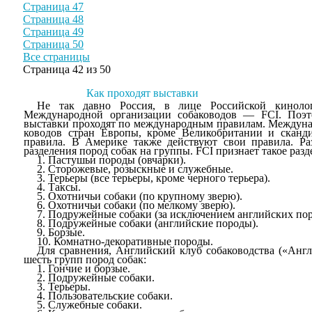
Страница 47
Страница 48
Страница 49
Страница 50
Все страницы
Страница 42 из 50
Как проходят выставки
Не так давно Россия, в лице Российской кинолог
Международной организации собаководов —
FCI
.
Поэто
выставки проходят по между­народным правилам. Междуна
ководов стран Европы, кроме Великобритании и сканди
правила. В Америке также действуют свои правила. Раз
разделения пород со­бак на группы.
FCI
признает такое разд
1.
Пастушьи породы (овчарки).
2.
Сторожевые, розыскные и служебные.
3.
Терьеры (все терьеры, кроме черного терьера).
4.
Таксы.
5.
Охотничьи собаки (по крупному зверю).
6.
Охотничьи собаки (по мелкому зверю).
7.
Подружейные собаки (за исключением английских пор
8.
Подружейные собаки (английские породы).
9.
Борзые.
10.
Комнатно-декоративные породы.
Для сравнения, Английский клуб собаководства («Англ
шесть групп пород собак:
1.
Гончие и борзые.
2.
Подружейные собаки.
3.
Терьеры.
4.
Пользовательские собаки.
5.
Служебные собаки.