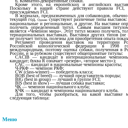
6.
Комнатно-декоративные собаки.
Кроме этого, на европейских и английских выстав
Поскольку в нашей стране действуют правила
FCI
,
з
присуждаемых
FCI
.
В журналах, предназначенных для собаководов, обычно
текущий год.
существуют раз­личные типы выставок:
Однако
нацио­нальные и региональные, и другие. На выставке оп
получить определенный титул. Самым высшим ти­тулом
является «Чемпион мира». Этот титул можно получить, тол
тернациональных выставках. Выставки других типов (не 
не получает титула, полезны для приобретения опыта показ
Регламент проведения выставок на территории Р
Российской кинологической федерации в 1998 го
международным, поэтому оценка собаки, полученная в Ро
России, и за рубе­жом существуют общепринятые титулы:
CACIB
— кандидат в интернациональные чемпио
кандидат; буква
R
означает «резерв», «второе место»);
САС — кандидат в национальные чемпионы красоты;
Ч-РКФ — чемпион РКФ;
CW
(
class
-
winner
)
— победитель класса;
BOB
(
best
of
breed
)
— лучший представитель породы;
BIG (best in group)
—
лучший
в
группе
FCI;
BIS
(
best
in
show
)
— лучшая собака выставки;
ЧК — чемпион национального клуба;
КЧК — кандидат в чемпионы национального клуба.
Для того, чтобы разобраться, на какой выставке 
следующая таблица:
Меню